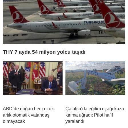
THY 7 ayda 54 milyon yolcu taşıdı
ABD’de doğan her çocuk
Çatalca’da eğitim uçağı kaza
artık otomatik vatandaş
kırıma uğradı: Pilot hafif
olmayacak
yaralandı