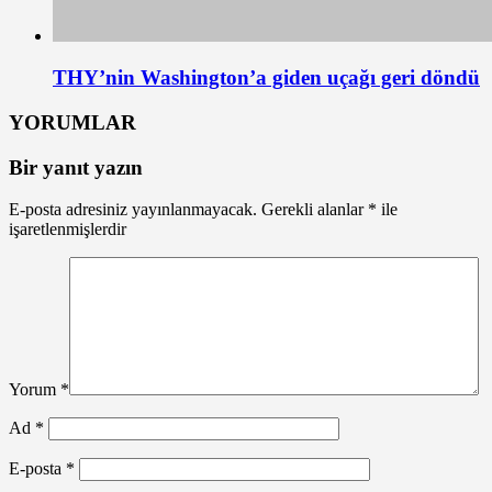
THY’nin Washington’a giden uçağı geri döndü
YORUMLAR
Bir yanıt yazın
E-posta adresiniz yayınlanmayacak.
Gerekli alanlar
*
ile
işaretlenmişlerdir
Yorum
*
Ad
*
E-posta
*