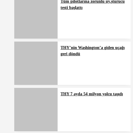
Tüm pilotlarına zorunlu uy.şturucu
testi başlattı
THY’nin Washington’a giden uçağı
geri döndü
THY 7 ayda 54 milyon yolcu taşıdı