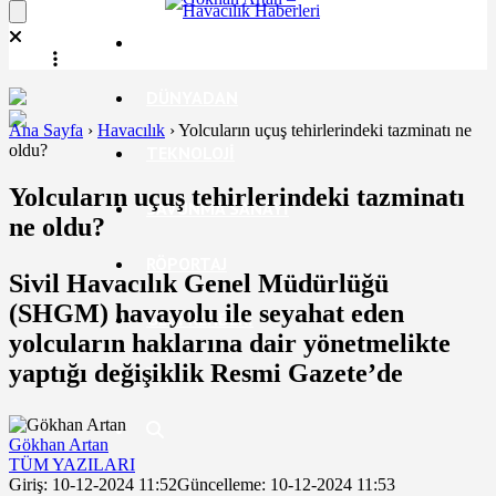
EKONOMI
DÜNYADAN
Ana Sayfa
›
Havacılık
›
Yolcuların uçuş tehirlerindeki tazminatı ne
oldu?
TEKNOLOJI
Yolcuların uçuş tehirlerindeki tazminatı
SAVUNMA SANAYI
ne oldu?
RÖPORTAJ
Sivil Havacılık Genel Müdürlüğü
(SHGM) havayolu ile seyahat eden
GEZI REHBERI
yolcuların haklarına dair yönetmelikte
yaptığı değişiklik Resmi Gazete’de
Gökhan Artan
TÜM YAZILARI
Giriş: 10-12-2024 11:52
Güncelleme: 10-12-2024 11:53