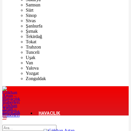
Samsun
Siirt
Sinop
Sivas
Şanlıurfa
Şırnak
Tekirdağ
Tokat
Trabzon
Tunceli
Uşak
Van
Yalova
Yozgat
Zonguldak
Gökhan
Artan –
Havacılık
HAVACILIK
Haberleri
TURIZM