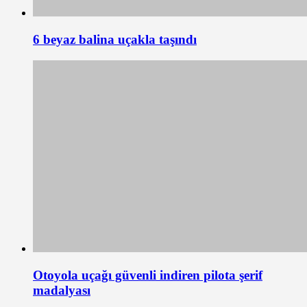
6 beyaz balina uçakla taşındı
Otoyola uçağı güvenli indiren pilota şerif
madalyası