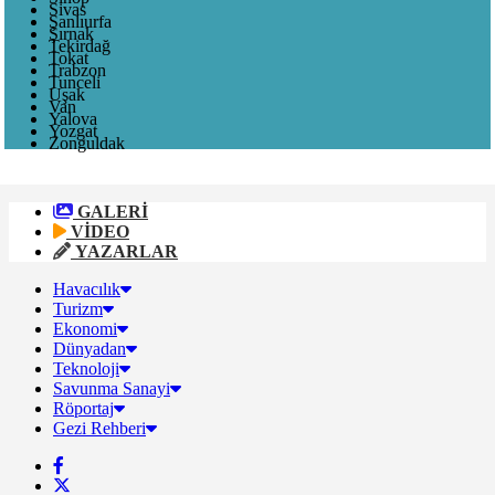
Sivas
Şanlıurfa
Şırnak
Tekirdağ
Tokat
Trabzon
Tunceli
Uşak
Van
Yalova
Yozgat
Zonguldak
GALERİ
VİDEO
YAZARLAR
Havacılık
Turizm
Ekonomi
Dünyadan
Teknoloji
Savunma Sanayi
Röportaj
Gezi Rehberi