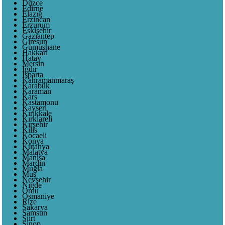
Düzce
Edirne
Elazığ
Erzincan
Erzurum
Eskişehir
Gaziantep
Giresun
Gümüşhane
Hakkari
Hatay
Mersin
Iğdır
Isparta
Kahramanmaraş
Karabük
Karaman
Kars
Kastamonu
Kayseri
Kırıkkale
Kırklareli
Kırşehir
Kilis
Kocaeli
Konya
Kütahya
Malatya
Manisa
Mardin
Muğla
Muş
Nevşehir
Niğde
Ordu
Osmaniye
Rize
Sakarya
Samsun
Siirt
Sinop