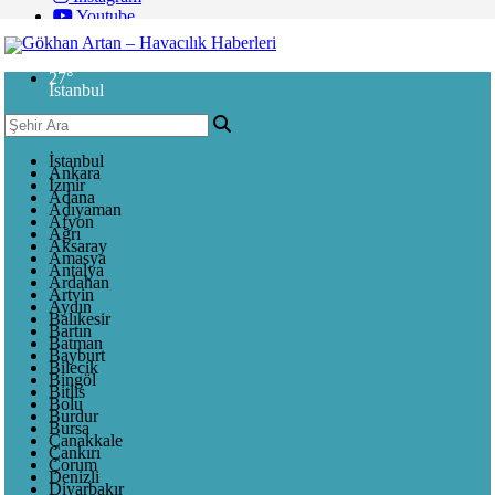
Youtube
27
°
İstanbul
İstanbul
Ankara
İzmir
Adana
Adıyaman
Afyon
Ağrı
Aksaray
Amasya
Antalya
Ardahan
Artvin
Aydın
Balıkesir
Bartın
Batman
Bayburt
Bilecik
Bingöl
Bitlis
Bolu
Burdur
Bursa
Çanakkale
Çankırı
Çorum
Denizli
Diyarbakır