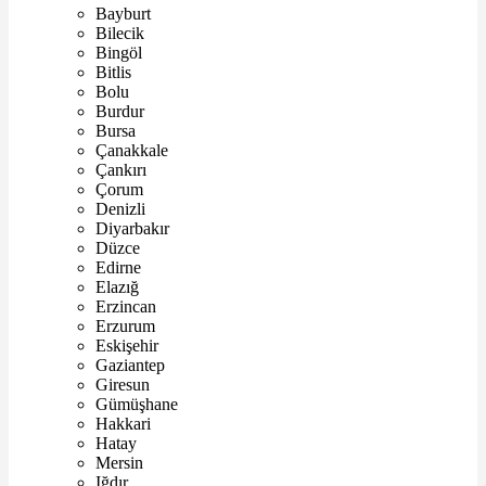
Bayburt
Bilecik
Bingöl
Bitlis
Bolu
Burdur
Bursa
Çanakkale
Çankırı
Çorum
Denizli
Diyarbakır
Düzce
Edirne
Elazığ
Erzincan
Erzurum
Eskişehir
Gaziantep
Giresun
Gümüşhane
Hakkari
Hatay
Mersin
Iğdır