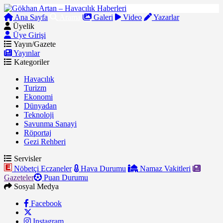
Ana Sayfa
Arama
Galeri
Video
Yazarlar
Üyelik
Üye Girişi
Yayın/Gazete
Yayınlar
Kategoriler
Havacılık
Turizm
Ekonomi
Dünyadan
Teknoloji
Savunma Sanayi
Röportaj
Gezi Rehberi
Servisler
Nöbetçi Eczaneler
Hava Durumu
Namaz Vakitleri
Gazeteler
Puan Durumu
Sosyal Medya
Facebook
Instagram