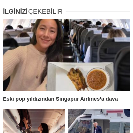
İLGİNİZİ
ÇEKEBİLİR
Eski pop yıldızından Singapur Airlines’a dava