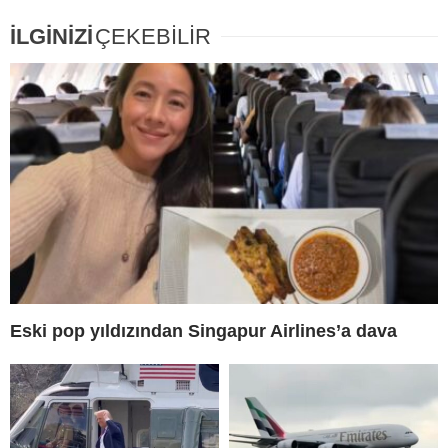
İLGİNİZİ
ÇEKEBİLİR
Eski pop yıldızından Singapur Airlines’a dava