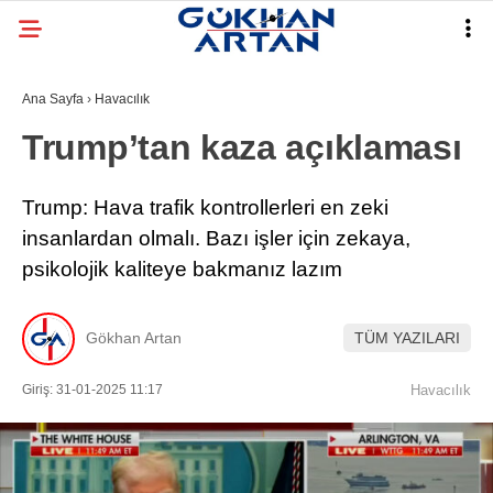
25
°
İSTANBUL
Ana Sayfa
›
Havacılık
GALERİ
VİDEO
YAZARLAR
Trump’tan kaza açıklaması
HAVACILIK
Trump: Hava trafik kontrollerleri en zeki
TURIZM
insanlardan olmalı. Bazı işler için zekaya,
psikolojik kaliteye bakmanız lazım
EKONOMI
DÜNYADAN
Gökhan Artan
TÜM YAZILARI
TEKNOLOJI
Giriş: 31-01-2025 11:17
Havacılık
SAVUNMA SANAYI
RÖPORTAJ
GEZI REHBERI