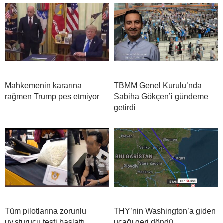
Mahkemenin kararına
TBMM Genel Kurulu’nda
rağmen Trump pes etmiyor
Sabiha Gökçen’i gündeme
getirdi
Tüm pilotlarına zorunlu
THY’nin Washington’a giden
uy.şturucu testi başlattı
uçağı geri döndü