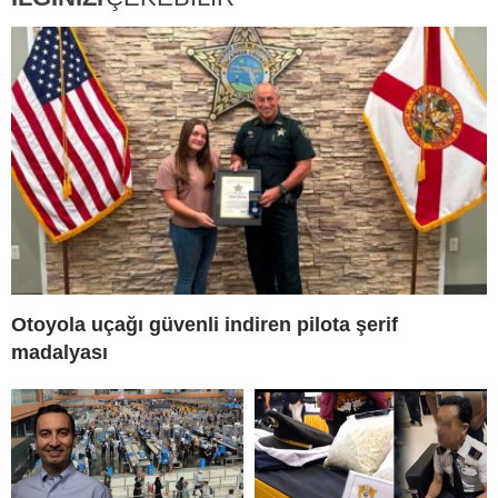
Otoyola uçağı güvenli indiren pilota şerif
madalyası