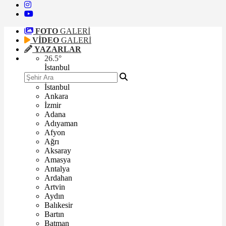
FOTO
GALERİ
VİDEO
GALERİ
YAZARLAR
26.5
°
İstanbul
İstanbul
Ankara
İzmir
Adana
Adıyaman
Afyon
Ağrı
Aksaray
Amasya
Antalya
Ardahan
Artvin
Aydın
Balıkesir
Bartın
Batman