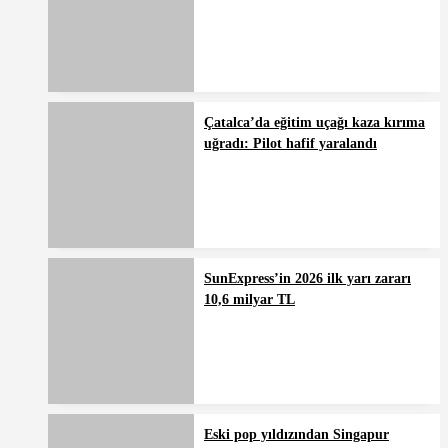
Çatalca’da eğitim uçağı kaza kırıma
uğradı: Pilot hafif yaralandı
SunExpress’in 2026 ilk yarı zararı
10,6 milyar TL
Eski pop yıldızından Singapur