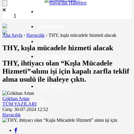
EKONOMI
DÜNYADAN
Ana Sayfa
›
Havacılık
›
THY, kışla mücadele hizmeti alacak
TEKNOLOJI
THY, kışla mücadele hizmeti alacak
SAVUNMA SANAYI
THY, ihtiyacı olan “Kışla Mücadele
Hizmeti” alımı işi için kapalı zarfla teklif
RÖPORTAJ
alma usulü ile ihaleye çıktı.
GEZI REHBERI
Gökhan Artan
TÜM YAZILARI
Giriş: 30-07-2024 12:52
Havacılık