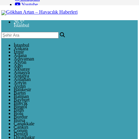
Youtube
26.5
°
İstanbul
İstanbul
Ankara
İzmir
Adana
Adıyaman
Afyon
Ağrı
Aksaray
Amasya
Antalya
Ardahan
Artvin
Aydın
Balıkesir
Bartın
Batman
Bayburt
Bilecik
Bingöl
Bitlis
Bolu
Burdur
Bursa
Çanakkale
Çankırı
Çorum
Denizli
Diyarbakır