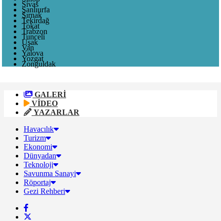
Sivas
Şanlıurfa
Şırnak
Tekirdağ
Tokat
Trabzon
Tunceli
Uşak
Van
Yalova
Yozgat
Zonguldak
GALERİ
VİDEO
YAZARLAR
Havacılık
Turizm
Ekonomi
Dünyadan
Teknoloji
Savunma Sanayi
Röportaj
Gezi Rehberi