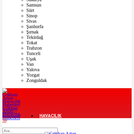
Samsun
Siirt
Sinop
Sivas
Şanlıurfa
Şırnak
Tekirdağ
Tokat
Trabzon
Tunceli
Uşak
Van
Yalova
Yozgat
Zonguldak
Gökhan
Artan –
Havacılık
HAVACILIK
Haberleri
TURIZM