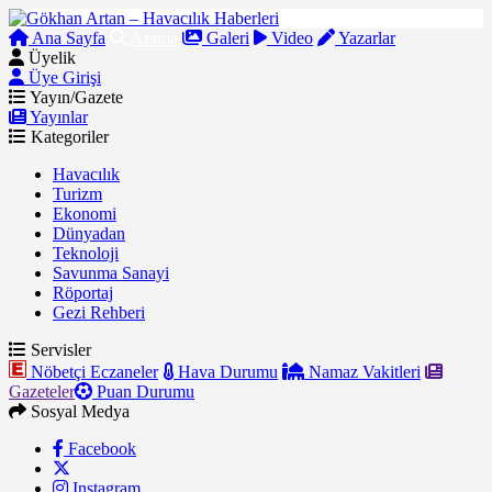
Ana Sayfa
Arama
Galeri
Video
Yazarlar
Üyelik
Üye Girişi
Yayın/Gazete
Yayınlar
Kategoriler
Havacılık
Turizm
Ekonomi
Dünyadan
Teknoloji
Savunma Sanayi
Röportaj
Gezi Rehberi
Servisler
Nöbetçi Eczaneler
Hava Durumu
Namaz Vakitleri
Gazeteler
Puan Durumu
Sosyal Medya
Facebook
Instagram