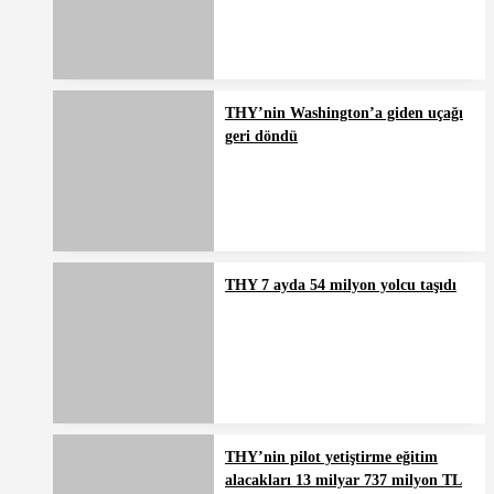
THY’nin Washington’a giden uçağı
geri döndü
THY 7 ayda 54 milyon yolcu taşıdı
THY’nin pilot yetiştirme eğitim
alacakları 13 milyar 737 milyon TL