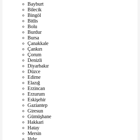
Bayburt
Bilecik
Bingöl
Bitlis
Bolu
Burdur
Bursa
Çanakkale
Çankırı
Çorum
Denizli
Diyarbakır
Düzce
Edirne
Elazığ
Erzincan
Erzurum
Eskişehir
Gaziantep
Giresun
Gümüşhane
Hakkari
Hatay
Mersin
Iğdır