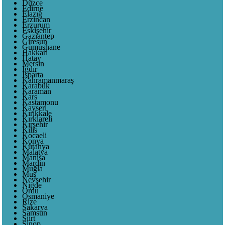
Düzce
Edirne
Elazığ
Erzincan
Erzurum
Eskişehir
Gaziantep
Giresun
Gümüşhane
Hakkari
Hatay
Mersin
Iğdır
Isparta
Kahramanmaraş
Karabük
Karaman
Kars
Kastamonu
Kayseri
Kırıkkale
Kırklareli
Kırşehir
Kilis
Kocaeli
Konya
Kütahya
Malatya
Manisa
Mardin
Muğla
Muş
Nevşehir
Niğde
Ordu
Osmaniye
Rize
Sakarya
Samsun
Siirt
Sinop