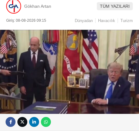
Gökhan Artan
TÜM YAZILARI
Giriş: 08-08-2026 09:15
Dünyadan
Havacılık
Turizm