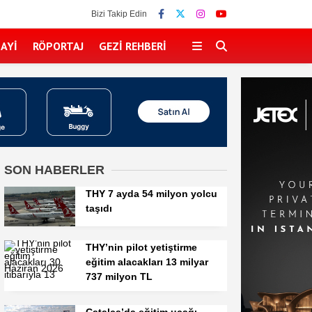
Bizi Takip Edin
AYI
RÖPORTAJ
GEZI REHBERI
SON HABERLER
THY 7 ayda 54 milyon yolcu
taşıdı
THY’nin pilot yetiştirme
eğitim alacakları 13 milyar
737 milyon TL