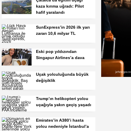
Çatalca’da eğitim uçağı
kaza kırıma uğradı: Pilot
hafif yaralandı
SunExpress’in 2026 ilk yarı
zararı 10,6 milyar TL
Eski pop yıldızından
Singapur Airlines’a dava
Uçak yolculuğunda büyük
değişiklik
Trump’ın helikopteri yolcu
uçağıyla yakın geçiş yaşadı
Emirates’in A380’i hasta
yolcu nedeniyle İstanbul’a