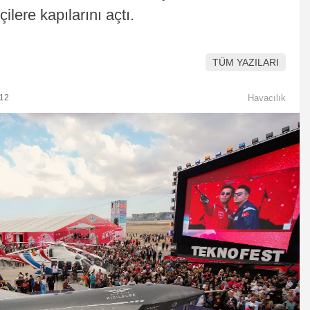
lere kapılarını açtı.
TÜM YAZILARI
:12
Havacılık