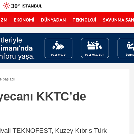
30
°
İSTANBUL
IZM
EKONOMI
DÜNYADAN
TEKNOLOJI
SAVUNMA SAN
 başladı
ecanı KKTC’de
estivali TEKNOFEST, Kuzey Kıbrıs Türk