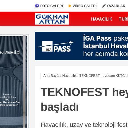
FOTO
GALERİ
VİDEO
GALERİ
YAZARLAR
HAVACILIK
TUR
Ana Sayfa
›
Havacılık
›
TEKNOFEST heyecanı KKTC’de
TEKNOFEST hey
başladı
Havacılık, uzay ve teknoloji f