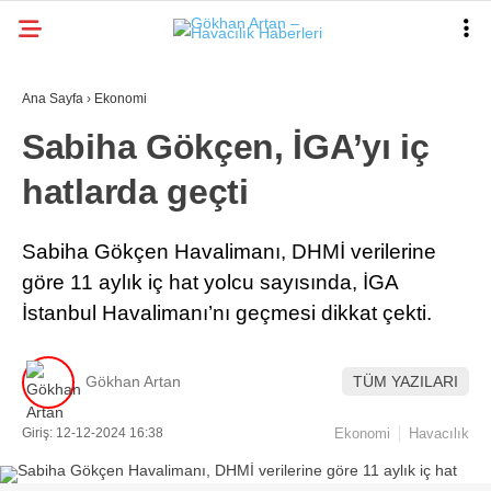
25.1
°
İSTANBUL
GALERİ
VİDEO
YAZARLAR
Ana Sayfa
›
Ekonomi
Sabiha Gökçen, İGA’yı iç
hatlarda geçti
HAVACILIK
TURIZM
Sabiha Gökçen Havalimanı, DHMİ verilerine
EKONOMI
göre 11 aylık iç hat yolcu sayısında, İGA
İstanbul Havalimanı’nı geçmesi dikkat çekti.
DÜNYADAN
TEKNOLOJI
Gökhan Artan
TÜM YAZILARI
SAVUNMA SANAYI
Giriş: 12-12-2024 16:38
Ekonomi
Havacılık
RÖPORTAJ
GEZI REHBERI