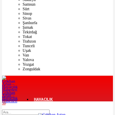
Samsun
Siirt
Sinop
Sivas
Şanlıurfa
Şırnak
Tekirdağ
Tokat
Trabzon
Tunceli
Uşak
Van
Yalova
Yozgat
Zonguldak
Gökhan
Artan –
Havacılık
HAVACILIK
Haberleri
TURIZM