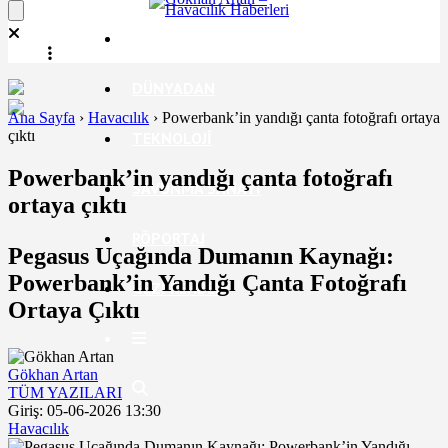
EKONOMI
DÜNYADAN
Ana Sayfa
›
Havacılık
›
Powerbank’in yandığı çanta fotoğrafı ortaya
çıktı
TEKNOLOJI
Powerbank’in yandığı çanta fotoğrafı
SAVUNMA SANAYI
ortaya çıktı
RÖPORTAJ
Pegasus Uçağında Dumanın Kaynağı:
Powerbank’in Yandığı Çanta Fotoğrafı
GEZI REHBERI
Ortaya Çıktı
Gökhan Artan
TÜM YAZILARI
Giriş: 05-06-2026 13:30
Havacılık