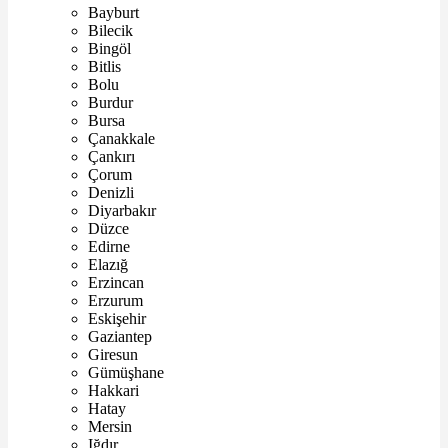
Bayburt
Bilecik
Bingöl
Bitlis
Bolu
Burdur
Bursa
Çanakkale
Çankırı
Çorum
Denizli
Diyarbakır
Düzce
Edirne
Elazığ
Erzincan
Erzurum
Eskişehir
Gaziantep
Giresun
Gümüşhane
Hakkari
Hatay
Mersin
Iğdır