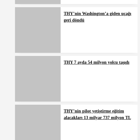
THY’nin Washington’a giden uçağı
geri döndü
THY 7 ayda 54 milyon yolcu taşıdı
THY’nin pilot yetiştirme eğitim
alacakları 13 milyar 737 milyon TL