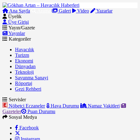
Ana Sayfa
Arama
Galeri
Video
Yazarlar
Üyelik
Üye Girişi
Yayın/Gazete
Yayınlar
Kategoriler
Havacılık
Turizm
Ekonomi
Dünyadan
Teknoloji
Savunma Sanayi
Röportaj
Gezi Rehberi
Servisler
Nöbetçi Eczaneler
Hava Durumu
Namaz Vakitleri
Gazeteler
Puan Durumu
Sosyal Medya
Facebook
Instagram