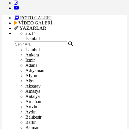
FOTO
GALERİ
VİDEO
GALERİ
YAZARLAR
25.1
°
İstanbul
İstanbul
Ankara
İzmir
Adana
Adıyaman
Afyon
Ağrı
Aksaray
Amasya
Antalya
Ardahan
Artvin
Aydın
Balıkesir
Bartın
Batman