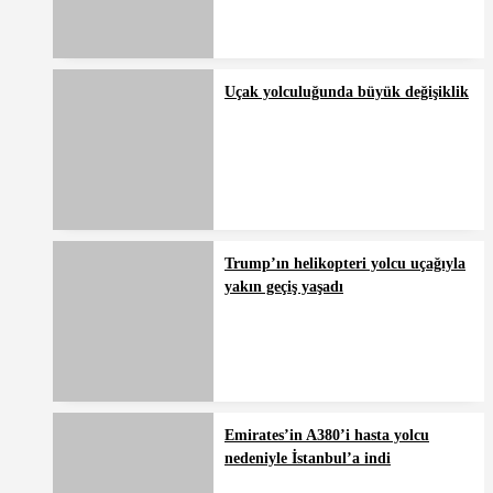
Uçak yolculuğunda büyük değişiklik
Trump’ın helikopteri yolcu uçağıyla
yakın geçiş yaşadı
Emirates’in A380’i hasta yolcu
nedeniyle İstanbul’a indi