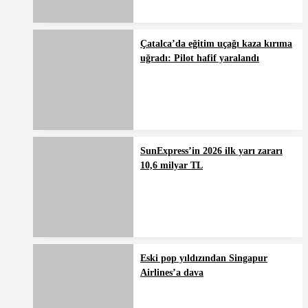
Çatalca’da eğitim uçağı kaza kırıma
uğradı: Pilot hafif yaralandı
SunExpress’in 2026 ilk yarı zararı
10,6 milyar TL
Eski pop yıldızından Singapur
Airlines’a dava