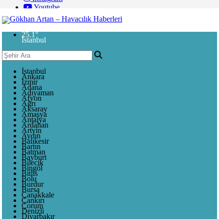
Youtube
25.1
°
İstanbul
İstanbul
Ankara
İzmir
Adana
Adıyaman
Afyon
Ağrı
Aksaray
Amasya
Antalya
Ardahan
Artvin
Aydın
Balıkesir
Bartın
Batman
Bayburt
Bilecik
Bingöl
Bitlis
Bolu
Burdur
Bursa
Çanakkale
Çankırı
Çorum
Denizli
Diyarbakır