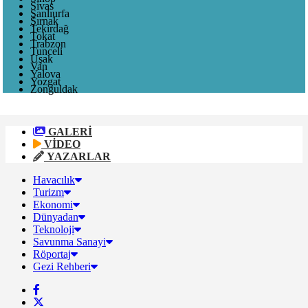
Sivas
Şanlıurfa
Şırnak
Tekirdağ
Tokat
Trabzon
Tunceli
Uşak
Van
Yalova
Yozgat
Zonguldak
GALERİ
VİDEO
YAZARLAR
Havacılık
Turizm
Ekonomi
Dünyadan
Teknoloji
Savunma Sanayi
Röportaj
Gezi Rehberi