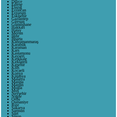
Düzce
Edirne
Elazığ
Erzincan
Erzurum
Eskişehir
Gaziantep
Giresun
Gümüşhane
Hakkari
Hatay
Mersin
Iğdır
Isparta
Kahramanmaraş
Karabük
Karaman
Kars
Kastamonu
Kayseri
Kırıkkale
Kırklareli
Kırşehir
Kilis
Kocaeli
Konya
Kütahya
Malatya
Manisa
Mardin
Muğla
Muş
Nevşehir
Niğde
Ordu
Osmaniye
Rize
Sakarya
Samsun
Siirt
Sinop