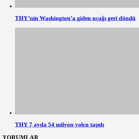
THY’nin Washington’a giden uçağı geri döndü
THY 7 ayda 54 milyon yolcu taşıdı
YORUMLAR