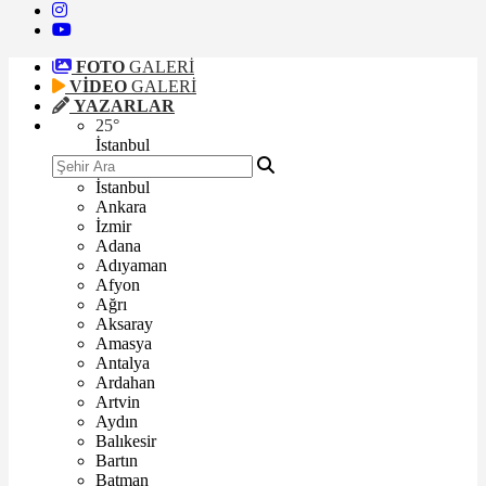
FOTO
GALERİ
VİDEO
GALERİ
YAZARLAR
25
°
İstanbul
İstanbul
Ankara
İzmir
Adana
Adıyaman
Afyon
Ağrı
Aksaray
Amasya
Antalya
Ardahan
Artvin
Aydın
Balıkesir
Bartın
Batman