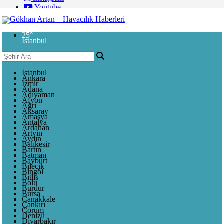
Youtube
25
°
İstanbul
İstanbul
Ankara
İzmir
Adana
Adıyaman
Afyon
Ağrı
Aksaray
Amasya
Antalya
Ardahan
Artvin
Aydın
Balıkesir
Bartın
Batman
Bayburt
Bilecik
Bingöl
Bitlis
Bolu
Burdur
Bursa
Çanakkale
Çankırı
Çorum
Denizli
Diyarbakır