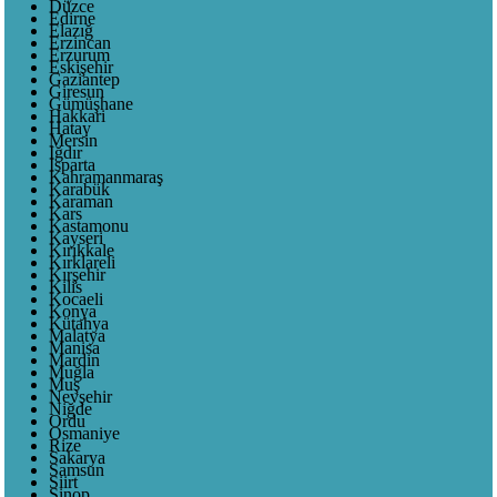
Düzce
Edirne
Elazığ
Erzincan
Erzurum
Eskişehir
Gaziantep
Giresun
Gümüşhane
Hakkari
Hatay
Mersin
Iğdır
Isparta
Kahramanmaraş
Karabük
Karaman
Kars
Kastamonu
Kayseri
Kırıkkale
Kırklareli
Kırşehir
Kilis
Kocaeli
Konya
Kütahya
Malatya
Manisa
Mardin
Muğla
Muş
Nevşehir
Niğde
Ordu
Osmaniye
Rize
Sakarya
Samsun
Siirt
Sinop