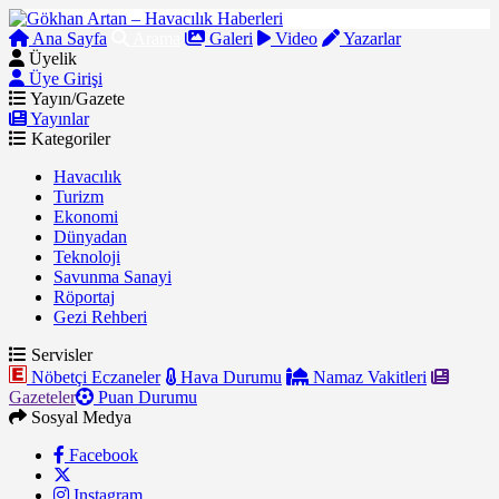
Ana Sayfa
Arama
Galeri
Video
Yazarlar
Üyelik
Üye Girişi
Yayın/Gazete
Yayınlar
Kategoriler
Havacılık
Turizm
Ekonomi
Dünyadan
Teknoloji
Savunma Sanayi
Röportaj
Gezi Rehberi
Servisler
Nöbetçi Eczaneler
Hava Durumu
Namaz Vakitleri
Gazeteler
Puan Durumu
Sosyal Medya
Facebook
Instagram