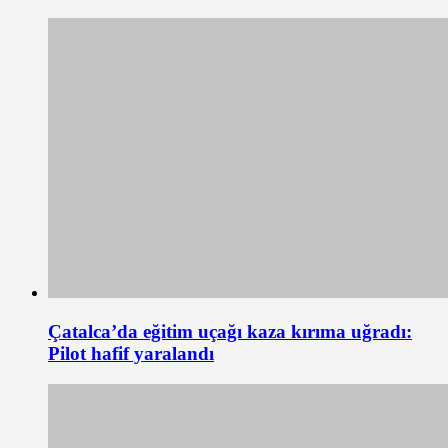
Çatalca’da eğitim uçağı kaza kırıma uğradı:
Pilot hafif yaralandı