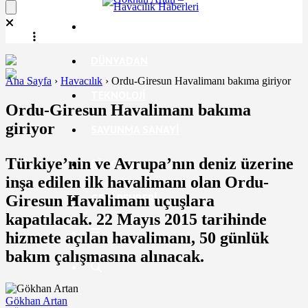
EKONOMI
DÜNYADAN
Ana Sayfa
›
Havacılık
›
Ordu-Giresun Havalimanı bakıma giriyor
TEKNOLOJI
Ordu-Giresun Havalimanı bakıma
giriyor
SAVUNMA SANAYI
Türkiye’nin ve Avrupa’nın deniz üzerine
RÖPORTAJ
inşa edilen ilk havalimanı olan Ordu-
GEZI REHBERI
Giresun Havalimanı uçuşlara
kapatılacak. 22 Mayıs 2015 tarihinde
hizmete açılan havalimanı, 50 günlük
bakım çalışmasına alınacak.
Gökhan Artan