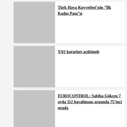
Türk Hava Kuvvetleri’nin “İlk
Kadın Paşa”sı
YAŞ kararları açıklandı
EUROCONTROL: Sabiha Gökçen 7
ayda 112 havalimanı arasında 75’inci
sırada