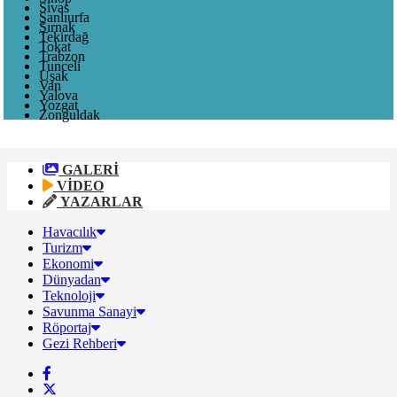
Sivas
Şanlıurfa
Şırnak
Tekirdağ
Tokat
Trabzon
Tunceli
Uşak
Van
Yalova
Yozgat
Zonguldak
GALERİ
VİDEO
YAZARLAR
Havacılık
Turizm
Ekonomi
Dünyadan
Teknoloji
Savunma Sanayi
Röportaj
Gezi Rehberi