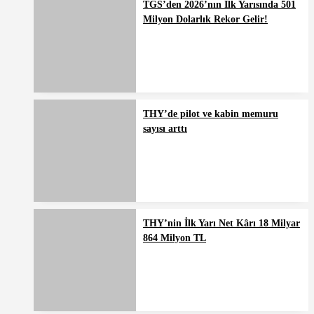
TGS’den 2026’nın İlk Yarısında 501
Milyon Dolarlık Rekor Gelir!
THY’de pilot ve kabin memuru
sayısı arttı
THY’nin İlk Yarı Net Kârı 18 Milyar
864 Milyon TL