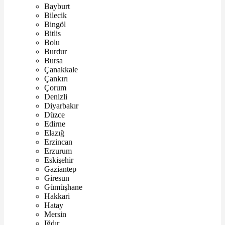
Bayburt
Bilecik
Bingöl
Bitlis
Bolu
Burdur
Bursa
Çanakkale
Çankırı
Çorum
Denizli
Diyarbakır
Düzce
Edirne
Elazığ
Erzincan
Erzurum
Eskişehir
Gaziantep
Giresun
Gümüşhane
Hakkari
Hatay
Mersin
Iğdır