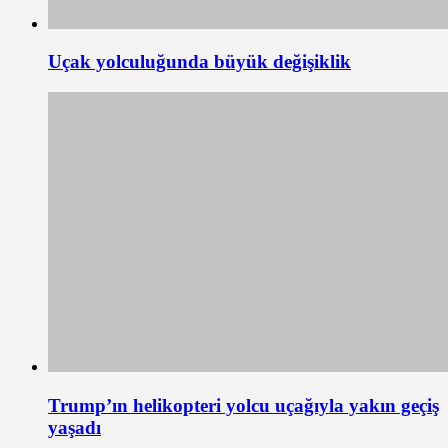
Uçak yolculuğunda büyük değişiklik
Trump’ın helikopteri yolcu uçağıyla yakın geçiş
yaşadı