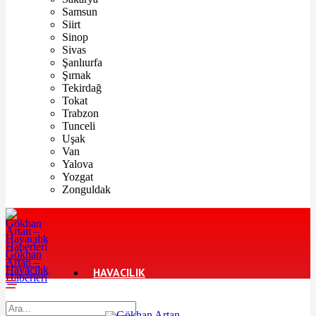
Samsun
Siirt
Sinop
Sivas
Şanlıurfa
Şırnak
Tekirdağ
Tokat
Trabzon
Tunceli
Uşak
Van
Yalova
Yozgat
Zonguldak
Gökhan
Artan –
Havacılık
HAVACILIK
Haberleri
TURIZM