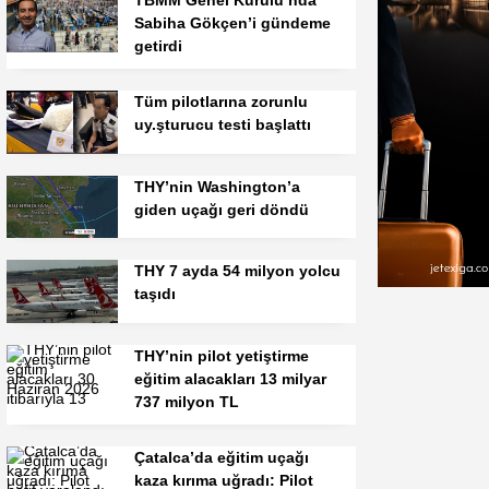
TBMM Genel Kurulu’nda
Sabiha Gökçen’i gündeme
getirdi
Tüm pilotlarına zorunlu
uy.şturucu testi başlattı
THY’nin Washington’a
giden uçağı geri döndü
THY 7 ayda 54 milyon yolcu
taşıdı
THY’nin pilot yetiştirme
eğitim alacakları 13 milyar
737 milyon TL
Çatalca’da eğitim uçağı
kaza kırıma uğradı: Pilot