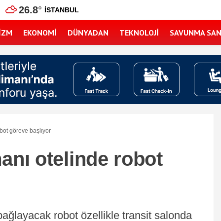
26.8
°
İSTANBUL
IZM
EKONOMI
DÜNYADAN
TEKNOLOJI
SAVUNMA SAN
bot göreve başlıyor
anı otelinde robot
 bağlayacak robot özellikle transit salonda