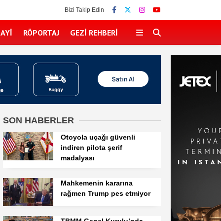
Bizi Takip Edin
AYI
RÖPORTAJ
GEZI REHBERI
SON HABERLER
Otoyola uçağı güvenli
indiren pilota şerif
madalyası
Mahkemenin kararına
rağmen Trump pes etmiyor