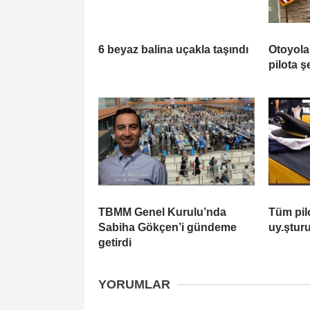
6 beyaz balina uçakla taşındı
Otoyola
pilota ş
TBMM Genel Kurulu’nda
Tüm pil
Sabiha Gökçen’i gündeme
uy.şturu
getirdi
YORUMLAR