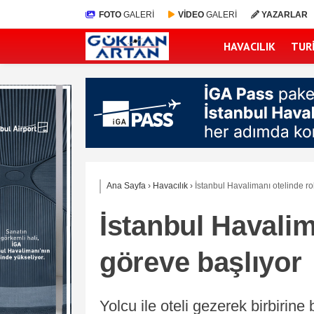
FOTO
GALERİ
VİDEO
GALERİ
YAZARLAR
HAVACILIK
TUR
Ana Sayfa
›
Havacılık
›
İstanbul Havalimanı otelinde ro
İstanbul Havalim
göreve başlıyor
Yolcu ile oteli gezerek birbirine