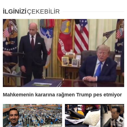
İLGİNİZİ
ÇEKEBİLİR
Mahkemenin kararına rağmen Trump pes etmiyor