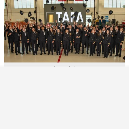
Screenshot
Şirketin “Diğer Alacaklar” kalemi altında yer alan
“Pilotlara ilişkin eğitim alacakları” tutarı, 30 Haziran
2026 itibarıyla kısa vadede 1 milyar 873 milyon TL,
uzun vadede ise 11 milyar 864 milyon TL olarak
kaydedildi. THY’nin pilot yetiştirme eğitim alacakları
toplam 13 milyar 737 milyon TL’ye ulaştı.