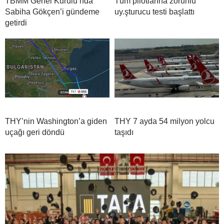
TBMM Genel Kurulu’nda
Tüm pilotlarına zorunlu
Sabiha Gökçen’i gündeme
uy.şturucu testi başlattı
getirdi
THY’nin Washington’a giden
THY 7 ayda 54 milyon yolcu
uçağı geri döndü
taşıdı