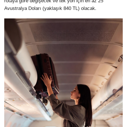
rotaya göre değişecek ve tek yön için en az 25
Avustralya Doları (yaklaşık 840 TL) olacak.