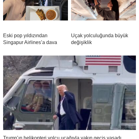
Eski pop yıldızından
Uçak yolculuğunda büyük
Singapur Airlines’a dava
değişiklik
Trump’ın helikopteri yolcu uçağıyla yakın geçiş yaşadı