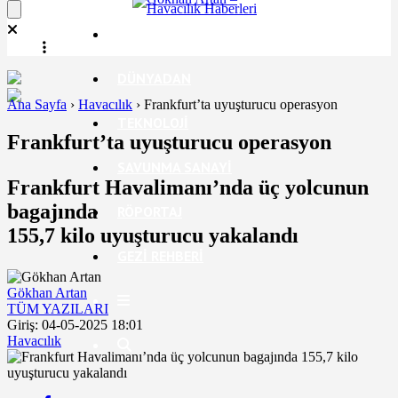
EKONOMI
DÜNYADAN
Ana Sayfa
›
Havacılık
›
Frankfurt’ta uyuşturucu operasyon
TEKNOLOJI
Frankfurt’ta uyuşturucu operasyon
SAVUNMA SANAYI
Frankfurt Havalimanı’nda üç yolcunun
bagajında
RÖPORTAJ
155,7 kilo uyuşturucu yakalandı
GEZI REHBERI
Gökhan Artan
TÜM YAZILARI
Giriş: 04-05-2025 18:01
Havacılık