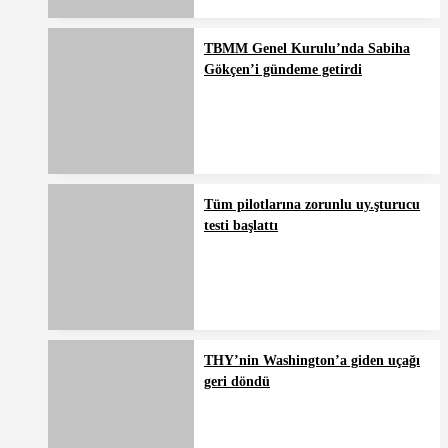
TBMM Genel Kurulu’nda Sabiha
Gökçen’i gündeme getirdi
Tüm pilotlarına zorunlu uy.şturucu
testi başlattı
THY’nin Washington’a giden uçağı
geri döndü