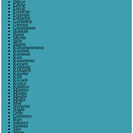
Düzce
Edirne
Elazığ
Erzincan
Erzurum
Eskişehir
Gaziantep
Giresun
Gümüşhane
Hakkari
Hatay
Mersin
Iğdır
Isparta
Kahramanmaraş
Karabük
Karaman
Kars
Kastamonu
Kayseri
Kırıkkale
Kırklareli
Kırşehir
Kilis
Kocaeli
Konya
Kütahya
Malatya
Manisa
Mardin
Muğla
Muş
Nevşehir
Niğde
Ordu
Osmaniye
Rize
Sakarya
Samsun
Siirt
Sinop