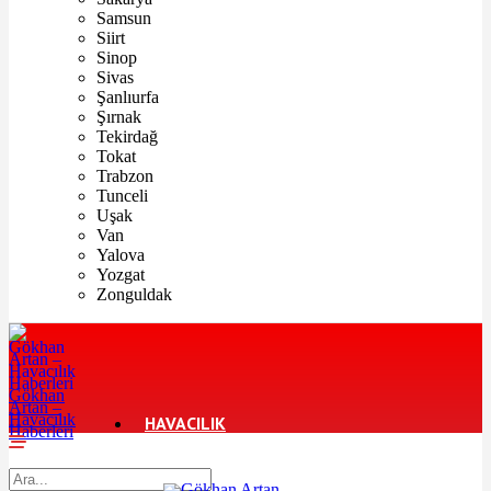
Samsun
Siirt
Sinop
Sivas
Şanlıurfa
Şırnak
Tekirdağ
Tokat
Trabzon
Tunceli
Uşak
Van
Yalova
Yozgat
Zonguldak
Gökhan
Artan –
Havacılık
HAVACILIK
Haberleri
TURIZM