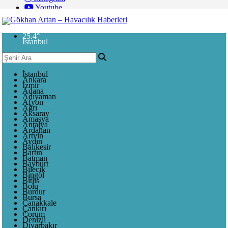
Youtube
25.4
°
İstanbul
İstanbul
Ankara
İzmir
Adana
Adıyaman
Afyon
Ağrı
Aksaray
Amasya
Antalya
Ardahan
Artvin
Aydın
Balıkesir
Bartın
Batman
Bayburt
Bilecik
Bingöl
Bitlis
Bolu
Burdur
Bursa
Çanakkale
Çankırı
Çorum
Denizli
Diyarbakır