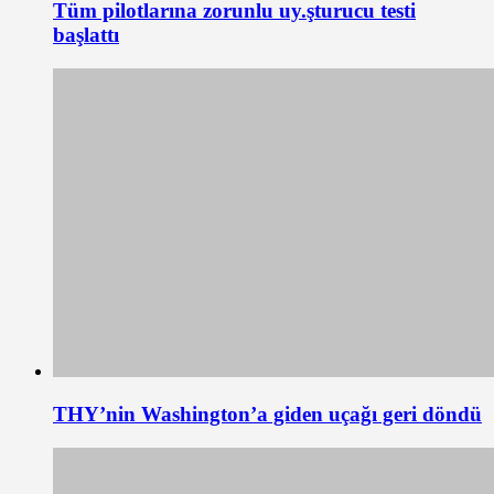
Tüm pilotlarına zorunlu uy.şturucu testi
başlattı
THY’nin Washington’a giden uçağı geri döndü