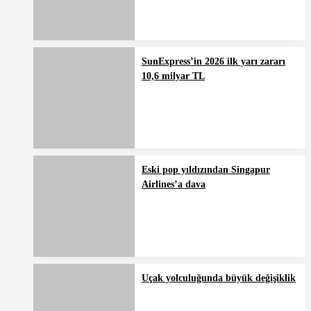
SunExpress’in 2026 ilk yarı zararı
10,6 milyar TL
Eski pop yıldızından Singapur
Airlines’a dava
Uçak yolculuğunda büyük değişiklik