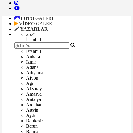
FOTO
GALERİ
VİDEO
GALERİ
YAZARLAR
25.4
°
İstanbul
İstanbul
Ankara
İzmir
Adana
Adıyaman
Afyon
Ağrı
Aksaray
Amasya
Antalya
Ardahan
Artvin
Aydın
Balıkesir
Bartın
Batman