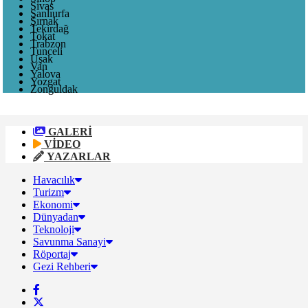
Sivas
Şanlıurfa
Şırnak
Tekirdağ
Tokat
Trabzon
Tunceli
Uşak
Van
Yalova
Yozgat
Zonguldak
GALERİ
VİDEO
YAZARLAR
Havacılık
Turizm
Ekonomi
Dünyadan
Teknoloji
Savunma Sanayi
Röportaj
Gezi Rehberi