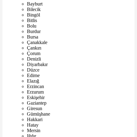
Bayburt
Bilecik
Bingöl
Bitlis
Bolu
Burdur
Bursa
Çanakkale
Çankırı
Çorum
Denizli
Diyarbakır
Düzce
Edirne
Elazığ
Erzincan
Erzurum
Eskişehir
Gaziantep
Giresun
Gümüşhane
Hakkari
Hatay
Mersin
Iğdır