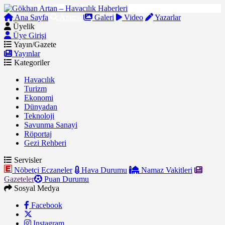
Ana Sayfa
Arama
Galeri
Video
Yazarlar
Üyelik
Üye Girişi
Yayın/Gazete
Yayınlar
Kategoriler
Havacılık
Turizm
Ekonomi
Dünyadan
Teknoloji
Savunma Sanayi
Röportaj
Gezi Rehberi
Servisler
Nöbetçi Eczaneler
Hava Durumu
Namaz Vakitleri
Gazeteler
Puan Durumu
Sosyal Medya
Facebook
Instagram