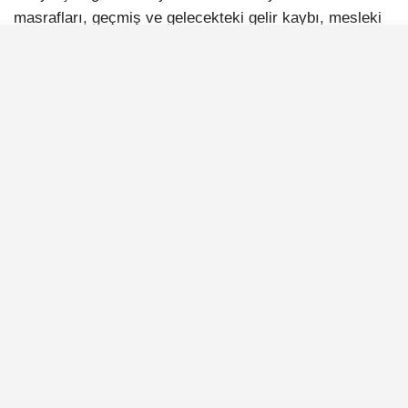
masrafları, geçmiş ve gelecekteki gelir kaybı, mesleki
zarar ile duygusal sıkıntı için tazminat talep ediyor.
İLGİNİZİ
ÇEKEBİLİR
TBMM Genel Kurulu’nda Sabiha Gökçen’i
gündeme getirdi