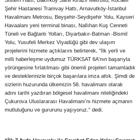
Sistem Hattı, Bakırköy Sahil Kirazlı Metrosu, Kocaeli
Şehir Hastanesi Tramvay Hattı, Arnavutköy-İstanbul
Havalimanı Metrosu, Beyşehir-Seydişehir Yolu, Kayseri
Havaalanı yeni terminal binası, Nallıhan Kuş Cenneti
Tüneli ve Bağlantı Yolları, Diyarbakır-Batman -Bismil
Yolu, Yusufeli Merkez Viyadüğü gibi dev ulaşım
projelerini hizmete açtıklarını belirterek, “İlk yerli ve
milli haberleşme uydumuz TÜRKSAT 6A’nın başarıyla
yörüngesine fırlatılması gibi önemli projeleri tamamladık
ve desteklerinizle birçok başarılara imza attık. Şimdi de
sizlerin huzurunda ülkemizin 58. havalimanı olarak
adını tarihi yazdıran bölgesel havalimanı niteliğindeki
Çukurova Uluslararası Havalimanı’nı hizmete açmanın
mutluluğunu ve gururunu yaşıyoruz.” dedi.