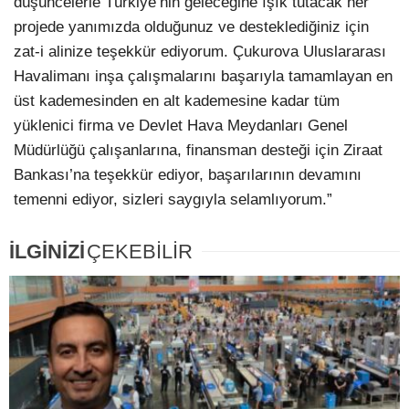
düşüncelerle Türkiye’nin geleceğine ışık tutacak her
projede yanımızda olduğunuz ve desteklediğiniz için
zat-i alinize teşekkür ediyorum. Çukurova Uluslararası
Havalimanı inşa çalışmalarını başarıyla tamamlayan en
üst kademesinden en alt kademesine kadar tüm
yüklenici firma ve Devlet Hava Meydanları Genel
Müdürlüğü çalışanlarına, finansman desteği için Ziraat
Bankası’na teşekkür ediyor, başarılarının devamını
temenni ediyor, sizleri saygıyla selamlıyorum.”
İLGİNİZİ
ÇEKEBİLİR