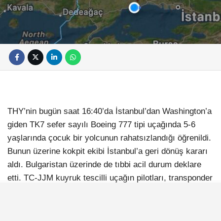
THY’nin bugün saat 16:40’da İstanbul’dan Washington’a
giden TK7 sefer sayılı Boeing 777 tipi uçağında 5-6
yaşlarında çocuk bir yolcunun rahatsızlandığı öğrenildi.
Bunun üzerine kokpit ekibi İstanbul’a geri dönüş kararı
aldı. Bulgaristan üzerinde de tıbbi acil durum deklare
etti. TC-JJM kuyruk tescilli uçağın pilotları, transponder
sistemini acil durumu belirtmek için 7700’a aldı.Pilotlar
hava trafik kontrolörüne çocuk yolcunun durumunu
bildirerek inişte sağlık ekibi istedi. Uçağa iniş önceliği