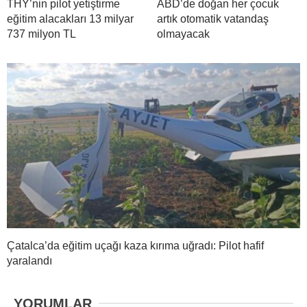
THY’nin pilot yetiştirme
ABD’de doğan her çocuk
eğitim alacakları 13 milyar
artık otomatik vatandaş
737 milyon TL
olmayacak
Çatalca’da eğitim uçağı kaza kırıma uğradı: Pilot hafif
yaralandı
YORUMLAR