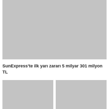
THY’de pilot ve kabin
THY’nin İlk Yarı Net Kârı 18
memuru sayısı arttı
Milyar 864 Milyon TL