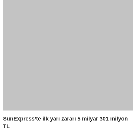
SunExpress’te ilk yarı zararı 5 milyar 301 milyon
TL
THY’nin yılın ilk yarısında
TGS’den 2026’nın İlk