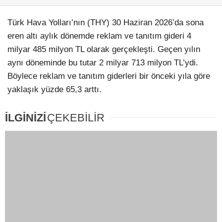
TL
Emirates’in A380’i hasta
yolcu nedeniyle İstanbul’a
indi
TGS’den 2026’nın İlk
Yarısında 501 Milyon Dolarlık
Rekor Gelir!