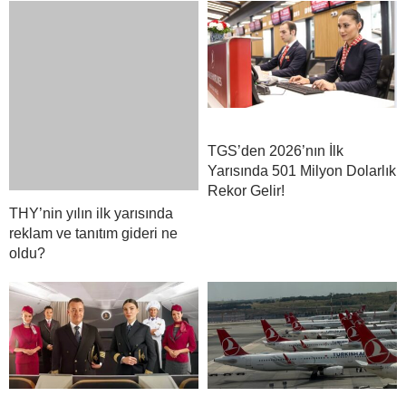
reklam ve tanıtım gideri ne
Yarısında 501 Milyon Dolarlık
oldu?
Rekor Gelir!
THY’de pilot ve kabin
THY’nin İlk Yarı Net Kârı 18
memuru sayısı arttı
Milyar 864 Milyon TL