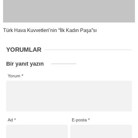
Ana Sayfa
›
Ekonomi
THY’nin yılın ilk yarısında
reklam ve tanıtım gideri ne
oldu?
THY’nin 2026 yılı ilk yarısı reklam ve tanıtım
gideri 4 milyar 485 milyon TL oldu