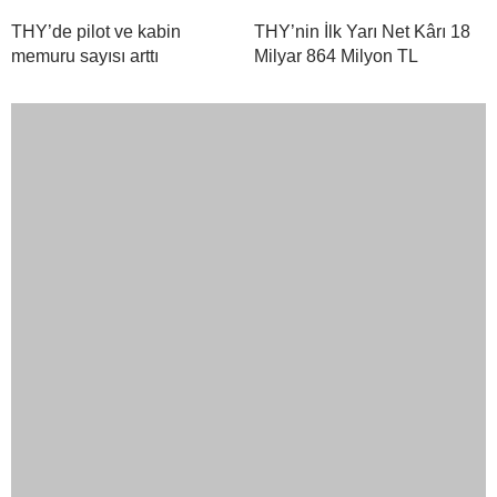
Türk Hava Kuvvetleri’nin “İlk Kadın Paşa”sı
YORUMLAR
Bir yanıt yazın
Yorum
*
Ad
*
E-posta
*
Daha sonraki yorumlarımda kullanılması için adım, e-posta
adresim ve site adresim bu tarayıcıya kaydedilsin.