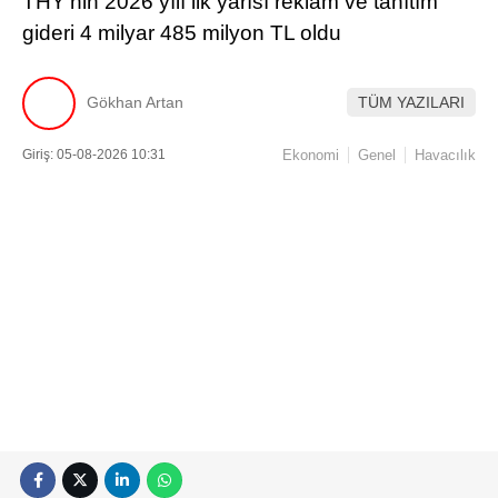
milyar 485 milyon TL olarak gerçekleşti. Geçen yılın
aynı döneminde bu tutar 2 milyar 713 milyon TL’ydi.
Böylece reklam ve tanıtım giderleri bir önceki yıla göre
yaklaşık
yüzde 65,3
arttı.
İLGİNİZİ
ÇEKEBİLİR
SunExpress’te ilk yarı zararı 5 milyar 301 milyon