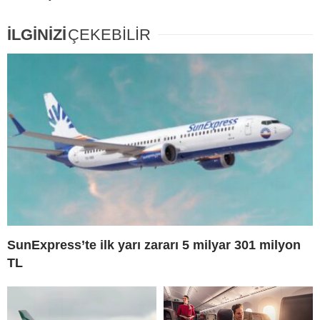
İLGİNİZİ
ÇEKEBİLİR
SunExpress’te ilk yarı zararı 5 milyar 301 milyon
TL