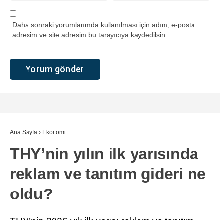
Gökhan Artan
TÜM YAZILARI
Giriş: 05-08-2026 10:31
Ekonomi
Genel
Havacılık
Türk Hava Yolları’nın (THY) 30 Haziran 2026’da sona
eren altı aylık dönemde reklam ve tanıtım gideri 4