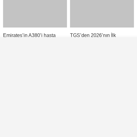
Türk Hava Kuvvetleri’nin “İlk Kadın Paşa”sı
YORUMLAR
Bir yanıt yazın
Yorum
*