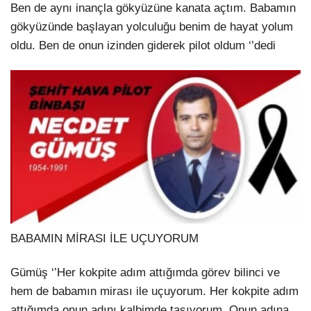
Ben de aynı inançla gökyüzüne kanata açtım. Babamın
gökyüzünde başlayan yolculuğu benim de hayat yolum
oldu. Ben de onun izinden giderek pilot oldum ‘’dedi
BABAMIN MİRASI İLE UÇUYORUM
Gümüş ‘’Her kokpite adım attığımda görev bilinci ve
hem de babamın mirası ile uçuyorum. Her kokpite adım
attığımda onun adını kalbimde taşıyorum. Onun adına