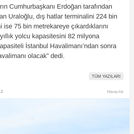
 yarın Cumhurbaşkanı Erdoğan tarafından
kan Uraloğlu, dış hatlar terminalini 224 bin
ni ise 75 bin metrekareye çıkardıklarını
ıllık yolcu kapasitesini 82 milyona
kapasiteli İstanbul Havalimanı’ndan sonra
avalimanı olacak” dedi.
TÜM YAZILARI
12
Havacılık