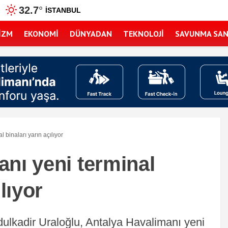
32.7
°
İSTANBUL
IZM
EKONOMI
DÜNYADAN
TEKNOLOJI
SAVUNMA SAN
 binaları yarın açılıyor
nı yeni terminal
lıyor
ulkadir Uraloğlu, Antalya Havalimanı yeni