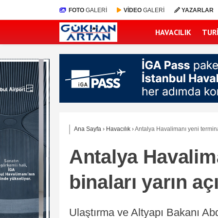
FOTO
GALERİ
VİDEO
GALERİ
YAZARLAR
HAVACILIK
TUR
Ana Sayfa
›
Havacılık
›
Antalya Havalimanı yeni terminal
Antalya Havalima
binaları yarın açı
Ulaştırma ve Altyapı Bakanı Abd