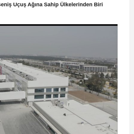
eniş Uçuş Ağına Sahip Ülkelerinden Biri