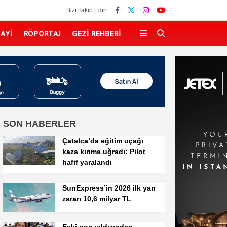
Bizi Takip Edin
AYI
RÖPORTAJ
GEZI REHBERI
SON HABERLER
Çatalca’da eğitim uçağı
kaza kırıma uğradı: Pilot
hafif yaralandı
SunExpress’in 2026 ilk yarı
zararı 10,6 milyar TL