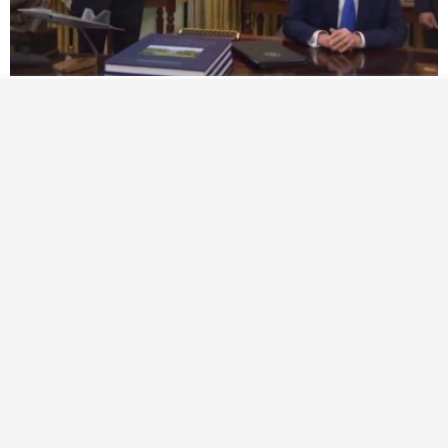
ABD’de doğan her çocuk artık otomatik vatandaş
olmayacak
SunExpress’in 2026 ilk yarı
Eski pop yıldızından
zararı 10,6 milyar TL
Singapur Airlines’a dava