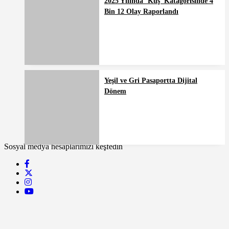
2025 Yılında ‘Kuş’ Katagorisinde 4
Bin 12 Olay Raporlandı
Yeşil ve Gri Pasaportta Dijital
Dönem
Sosyal medya hesaplarımızı keşfedin