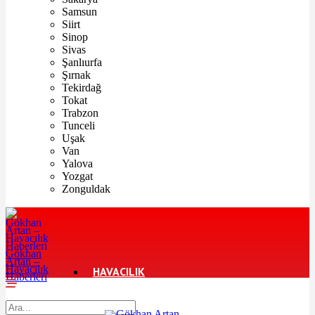
Samsun
Siirt
Sinop
Sivas
Şanlıurfa
Şırnak
Tekirdağ
Tokat
Trabzon
Tunceli
Uşak
Van
Yalova
Yozgat
Zonguldak
Gökhan
Artan –
Havacılık
HAVACILIK
Haberleri
TURIZM