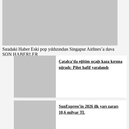
Sıradaki Haber
Eski pop yıldızından Singapur Airlines’a dava
SON HABERLER
Çatalca’da eğitim uçağı kaza kırıma
uğradı: Pilot hafif yaralandı
SunExpress’in 2026 ilk yarı zararı
10,6 milyar TL