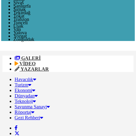
Sivas
Şanlıurfa
Şırnak
Tekirdağ
Tokat
Trabzon
Tunceli
Uşak
Van
Yalova
Yozgat
Zonguldak
GALERİ
VİDEO
YAZARLAR
Havacılık
Turizm
Ekonomi
Dünyadan
Teknoloji
Savunma Sanayi
Röportaj
Gezi Rehberi