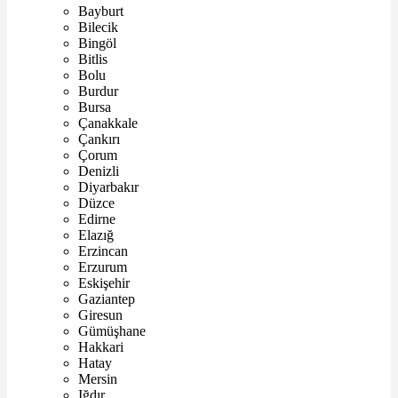
Bayburt
Bilecik
Bingöl
Bitlis
Bolu
Burdur
Bursa
Çanakkale
Çankırı
Çorum
Denizli
Diyarbakır
Düzce
Edirne
Elazığ
Erzincan
Erzurum
Eskişehir
Gaziantep
Giresun
Gümüşhane
Hakkari
Hatay
Mersin
Iğdır