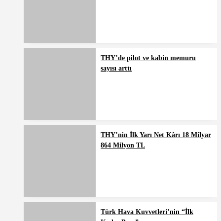
THY’de pilot ve kabin memuru
sayısı arttı
THY’nin İlk Yarı Net Kârı 18 Milyar
864 Milyon TL
Türk Hava Kuvvetleri’nin “İlk