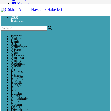
Youtube
30.8
°
İstanbul
İstanbul
Ankara
İzmir
Adana
Adıyaman
Afyon
Ağrı
Aksaray
Amasya
Antalya
Ardahan
Artvin
Aydın
Balıkesir
Bartın
Batman
Bayburt
Bilecik
Bingöl
Bitlis
Bolu
Burdur
Bursa
Çanakkale
Çankırı
Çorum
Denizli
Diyarbakır