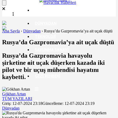
EKONOMI
DÜNYADAN
Ana Sayfa
›
Dünyadan
›
Rusya’da Gazpromavia’ya ait uçak düştü
TEKNOLOJI
Rusya’da Gazpromavia’ya ait uçak düştü
SAVUNMA SANAYI
Rusya’da Gazpromavia havayolu
şirketine ait uçak düşerken kazada iki
RÖPORTAJ
pilot ve bir uçuş mühendisi hayatını
GEZI REHBERI
kaybetti.
Gökhan Artan
TÜM YAZILARI
Giriş: 12-07-2024 23:18
Güncelleme: 12-07-2024 23:19
Dünyadan