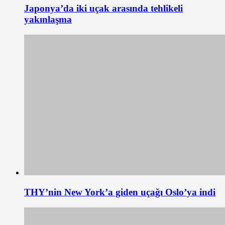
Japonya’da iki uçak arasında tehlikeli
yakınlaşma
THY’nin New York’a giden uçağı Oslo’ya indi