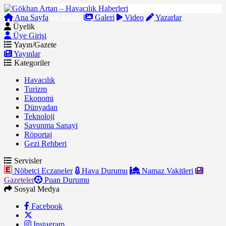
Ana Sayfa
Arama
Galeri
Video
Yazarlar
Üyelik
Üye Girişi
Yayın/Gazete
Yayınlar
Kategoriler
Havacılık
Turizm
Ekonomi
Dünyadan
Teknoloji
Savunma Sanayi
Röportaj
Gezi Rehberi
Servisler
Nöbetçi Eczaneler
Hava Durumu
Namaz Vakitleri
Gazeteler
Puan Durumu
Sosyal Medya
Facebook
Instagram