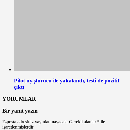
Pilot uy.şturucu ile yakalandı, testi de pozitif
çıktı
YORUMLAR
Bir yanıt yazın
E-posta adresiniz yayınlanmayacak.
Gerekli alanlar
*
ile
işaretlenmişlerdir