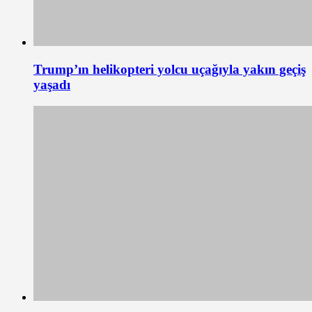
Trump’ın helikopteri yolcu uçağıyla yakın geçiş
yaşadı