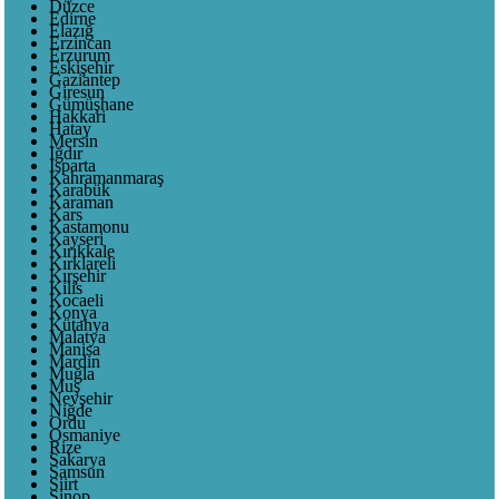
Düzce
Edirne
Elazığ
Erzincan
Erzurum
Eskişehir
Gaziantep
Giresun
Gümüşhane
Hakkari
Hatay
Mersin
Iğdır
Isparta
Kahramanmaraş
Karabük
Karaman
Kars
Kastamonu
Kayseri
Kırıkkale
Kırklareli
Kırşehir
Kilis
Kocaeli
Konya
Kütahya
Malatya
Manisa
Mardin
Muğla
Muş
Nevşehir
Niğde
Ordu
Osmaniye
Rize
Sakarya
Samsun
Siirt
Sinop