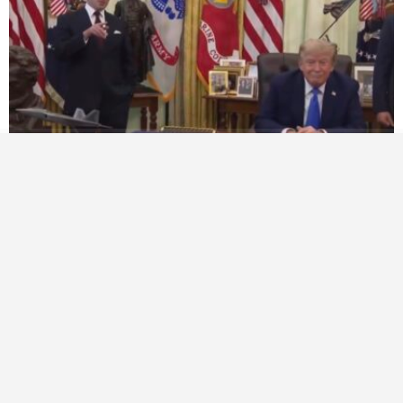
ABD’de doğan her çocuk artık otomatik vatandaş
olmayacak
Çatalca’da eğitim uçağı kaza
SunExpress’in 2026 ilk yarı