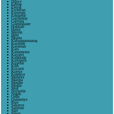
Düzce
Edirne
Elazığ
Erzincan
Erzurum
Eskişehir
Gaziantep
Giresun
Gümüşhane
Hakkari
Hatay
Mersin
Iğdır
Isparta
Kahramanmaraş
Karabük
Karaman
Kars
Kastamonu
Kayseri
Kırıkkale
Kırklareli
Kırşehir
Kilis
Kocaeli
Konya
Kütahya
Malatya
Manisa
Mardin
Muğla
Muş
Nevşehir
Niğde
Ordu
Osmaniye
Rize
Sakarya
Samsun
Siirt
Sinop