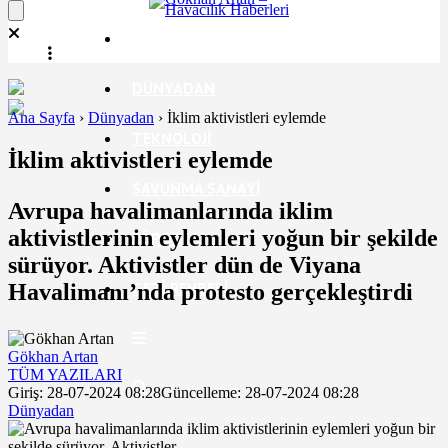
EKONOMI
DÜNYADAN
Ana Sayfa
›
Dünyadan
›
İklim aktivistleri eylemde
TEKNOLOJI
İklim aktivistleri eylemde
SAVUNMA SANAYI
Avrupa havalimanlarında iklim
aktivistlerinin eylemleri yoğun bir şekilde
RÖPORTAJ
sürüyor. Aktivistler dün de Viyana
GEZI REHBERI
Havalimanı’nda protesto gerçekleştirdi
Gökhan Artan
TÜM YAZILARI
Giriş: 28-07-2024 08:28
Güncelleme: 28-07-2024 08:28
Dünyadan