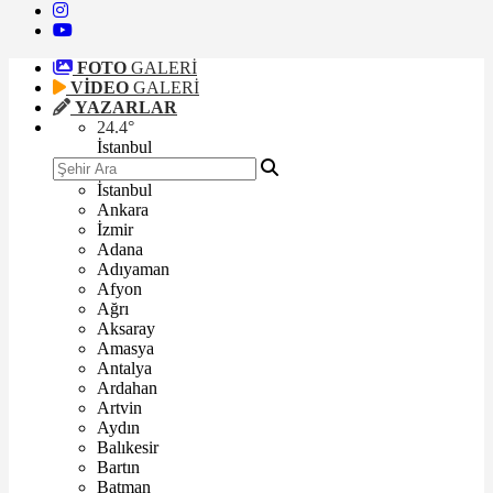
FOTO
GALERİ
VİDEO
GALERİ
YAZARLAR
24.4
°
İstanbul
İstanbul
Ankara
İzmir
Adana
Adıyaman
Afyon
Ağrı
Aksaray
Amasya
Antalya
Ardahan
Artvin
Aydın
Balıkesir
Bartın
Batman