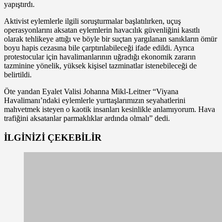
yapıştırdı.
Aktivist eylemlerle ilgili soruşturmalar başlatılırken, uçuş
operasyonlarını aksatan eylemlerin havacılık güvenliğini kasıtlı
olarak tehlikeye attığı ve böyle bir suçtan yargılanan sanıkların ömür
boyu hapis cezasına bile çarptırılabileceği ifade edildi. Ayrıca
protestocular için havalimanlarının uğradığı ekonomik zararın
tazminine yönelik, yüksek kişisel tazminatlar istenebileceği de
belirtildi.
Öte yandan Eyalet Valisi Johanna Mikl-Leitner “Viyana
Havalimanı’ndaki eylemlerle yurttaşlarımızın seyahatlerini
mahvetmek isteyen o kaotik insanları kesinlikle anlamıyorum. Hava
trafiğini aksatanlar parmaklıklar ardında olmalı” dedi.
İLGİNİZİ
ÇEKEBİLİR