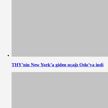
THY’nin New York’a giden uçağı Oslo’ya indi