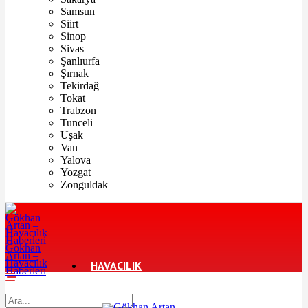
Samsun
Siirt
Sinop
Sivas
Şanlıurfa
Şırnak
Tekirdağ
Tokat
Trabzon
Tunceli
Uşak
Van
Yalova
Yozgat
Zonguldak
Gökhan
Artan –
Havacılık
HAVACILIK
Haberleri
TURIZM