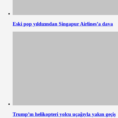
Eski pop yıldızından Singapur Airlines’a dava
Trump’ın helikopteri yolcu uçağıyla yakın geçiş