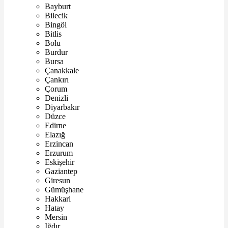
Bayburt
Bilecik
Bingöl
Bitlis
Bolu
Burdur
Bursa
Çanakkale
Çankırı
Çorum
Denizli
Diyarbakır
Düzce
Edirne
Elazığ
Erzincan
Erzurum
Eskişehir
Gaziantep
Giresun
Gümüşhane
Hakkari
Hatay
Mersin
Iğdır