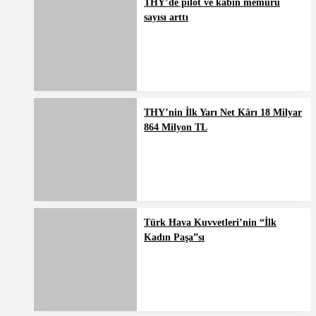
THY’de pilot ve kabin memuru
sayısı arttı
THY’nin İlk Yarı Net Kârı 18 Milyar
864 Milyon TL
Türk Hava Kuvvetleri’nin “İlk
Kadın Paşa”sı