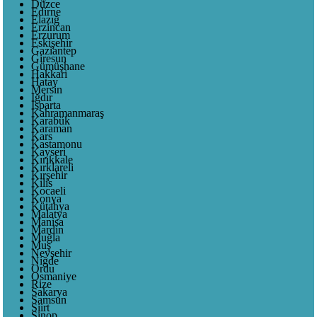
Düzce
Edirne
Elazığ
Erzincan
Erzurum
Eskişehir
Gaziantep
Giresun
Gümüşhane
Hakkari
Hatay
Mersin
Iğdır
Isparta
Kahramanmaraş
Karabük
Karaman
Kars
Kastamonu
Kayseri
Kırıkkale
Kırklareli
Kırşehir
Kilis
Kocaeli
Konya
Kütahya
Malatya
Manisa
Mardin
Muğla
Muş
Nevşehir
Niğde
Ordu
Osmaniye
Rize
Sakarya
Samsun
Siirt
Sinop