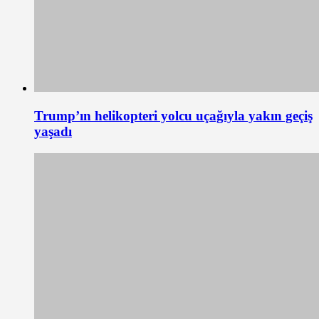
Trump’ın helikopteri yolcu uçağıyla yakın geçiş
yaşadı