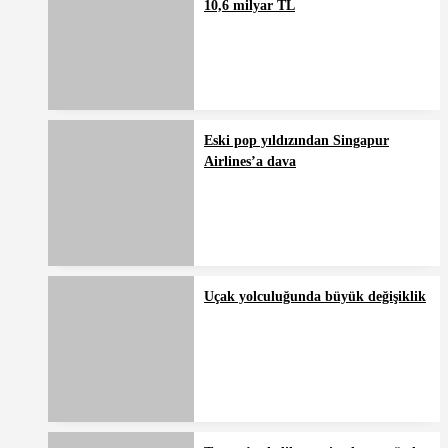
10,6 milyar TL
Eski pop yıldızından Singapur
Airlines’a dava
Uçak yolculuğunda büyük değişiklik