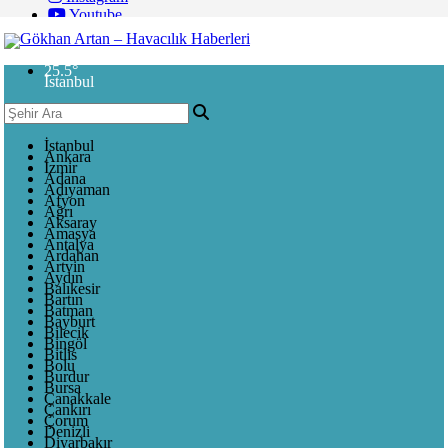
Youtube
25.5
°
İstanbul
İstanbul
Ankara
İzmir
Adana
Adıyaman
Afyon
Ağrı
Aksaray
Amasya
Antalya
Ardahan
Artvin
Aydın
Balıkesir
Bartın
Batman
Bayburt
Bilecik
Bingöl
Bitlis
Bolu
Burdur
Bursa
Çanakkale
Çankırı
Çorum
Denizli
Diyarbakır