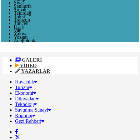
Sivas
Şanlıurfa
Şırnak
Tekirdağ
Tokat
Trabzon
Tunceli
Uşak
Van
Yalova
Yozgat
Zonguldak
GALERİ
VİDEO
YAZARLAR
Havacılık
Turizm
Ekonomi
Dünyadan
Teknoloji
Savunma Sanayi
Röportaj
Gezi Rehberi