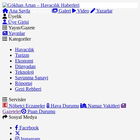
Ana Sayfa
Arama
Galeri
Video
Yazarlar
Üyelik
Üye Girişi
Yayın/Gazete
Yayınlar
Kategoriler
Havacılık
Turizm
Ekonomi
Dünyadan
Teknoloji
Savunma Sanayi
Röportaj
Gezi Rehberi
Servisler
Nöbetçi Eczaneler
Hava Durumu
Namaz Vakitleri
Gazeteler
Puan Durumu
Sosyal Medya
Facebook
Instagram