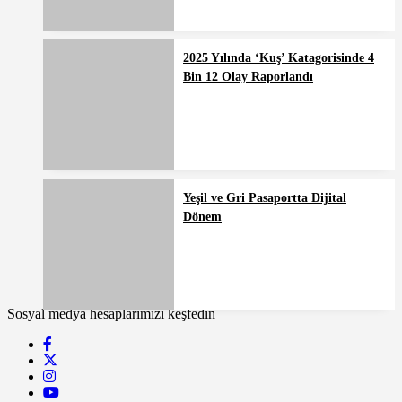
2025 Yılında ‘Kuş’ Katagorisinde 4
Bin 12 Olay Raporlandı
Yeşil ve Gri Pasaportta Dijital
Dönem
Sosyal medya hesaplarımızı keşfedin