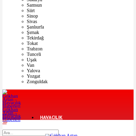
Samsun
Siirt
Sinop
Sivas
Şanlıurfa
Şırnak
Tekirdağ
Tokat
Trabzon
Tunceli
Uşak
Van
Yalova
Yozgat
Zonguldak
Gökhan
Artan –
Havacılık
HAVACILIK
Haberleri
TURIZM