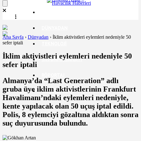
EKONOMI
DÜNYADAN
Ana Sayfa
›
Dünyadan
›
İklim aktivistleri eylemleri nedeniyle 50
sefer iptali
TEKNOLOJI
İklim aktivistleri eylemleri nedeniyle 50
SAVUNMA SANAYI
sefer iptali
RÖPORTAJ
Almanya’da “Last Generation” adlı
gruba üye iklim aktivistlerinin Frankfurt
GEZI REHBERI
Havalimanı’ndaki eylemleri nedeniyle,
kente yapılacak olan 50 uçuş iptal edildi.
Polis, 8 eylemciyi gözaltına aldıktan sonra
suç duyurusunda bulundu.