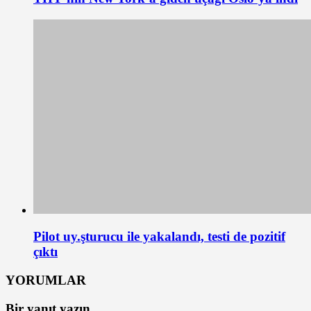
Pilot uy.şturucu ile yakalandı, testi de pozitif
çıktı
YORUMLAR
Bir yanıt yazın