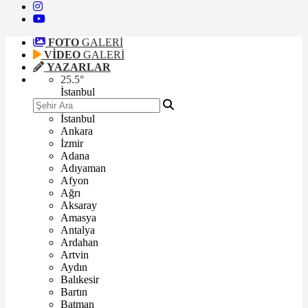
FOTO
GALERİ
VİDEO
GALERİ
YAZARLAR
25.5
°
İstanbul
İstanbul
Ankara
İzmir
Adana
Adıyaman
Afyon
Ağrı
Aksaray
Amasya
Antalya
Ardahan
Artvin
Aydın
Balıkesir
Bartın
Batman