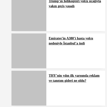
Trump’ın helikopteri yolcu uçağıyla
yakın geçiş yaşadı
Emirates’in A380’i hasta yolcu
nedeniyle İstanbul’a indi
THY’nin yılın ilk yarısında reklam
ve tanıtım gideri ne oldu?