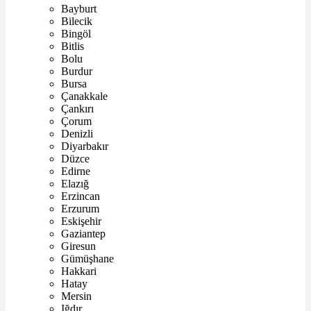
Bayburt
Bilecik
Bingöl
Bitlis
Bolu
Burdur
Bursa
Çanakkale
Çankırı
Çorum
Denizli
Diyarbakır
Düzce
Edirne
Elazığ
Erzincan
Erzurum
Eskişehir
Gaziantep
Giresun
Gümüşhane
Hakkari
Hatay
Mersin
Iğdır