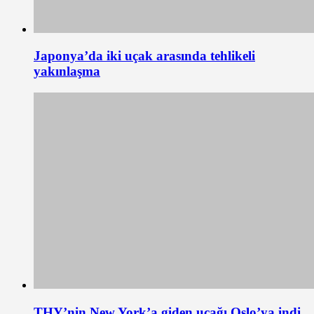
Japonya’da iki uçak arasında tehlikeli
yakınlaşma
THY’nin New York’a giden uçağı Oslo’ya indi