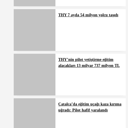
THY 7 ayda 54 milyon yolcu taşıdı
THY’nin pilot yetiştirme eğitim
alacakları 13 milyar 737 milyon TL
Çatalca’da eğitim uçağı kaza kırıma
uğradı: Pilot hafif yaralandı