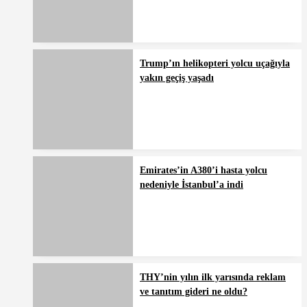
Trump’ın helikopteri yolcu uçağıyla
yakın geçiş yaşadı
Emirates’in A380’i hasta yolcu
nedeniyle İstanbul’a indi
THY’nin yılın ilk yarısında reklam
ve tanıtım gideri ne oldu?