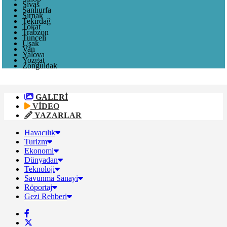
Sivas
Şanlıurfa
Şırnak
Tekirdağ
Tokat
Trabzon
Tunceli
Uşak
Van
Yalova
Yozgat
Zonguldak
GALERİ
VİDEO
YAZARLAR
Havacılık
Turizm
Ekonomi
Dünyadan
Teknoloji
Savunma Sanayi
Röportaj
Gezi Rehberi