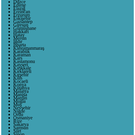
Düzce
Edirne
Elazığ
Erzincan
Erzurum
Eskişehir
Gaziantep
Giresun
Gümüşhane
Hakkari
Hatay
Mersin
Iğdır
Isparta
Kahramanmaraş
Karabük
Karaman
Kars
Kastamonu
Kayseri
Kırıkkale
Kırklareli
Kırşehir
Kilis
Kocaeli
Konya
Kütahya
Malatya
Manisa
Mardin
Muğla
Muş
Nevşehir
Niğde
Ordu
Osmaniye
Rize
Sakarya
Samsun
Siirt
Sinop