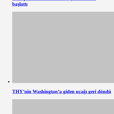
başlattı
THY’nin Washington’a giden uçağı geri döndü