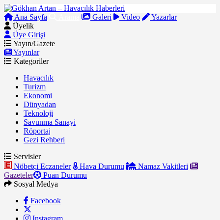
Ana Sayfa
Arama
Galeri
Video
Yazarlar
Üyelik
Üye Girişi
Yayın/Gazete
Yayınlar
Kategoriler
Havacılık
Turizm
Ekonomi
Dünyadan
Teknoloji
Savunma Sanayi
Röportaj
Gezi Rehberi
Servisler
Nöbetçi Eczaneler
Hava Durumu
Namaz Vakitleri
Gazeteler
Puan Durumu
Sosyal Medya
Facebook
Instagram