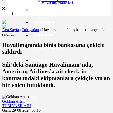
EKONOMI
DÜNYADAN
Ana Sayfa
›
Dünyadan
›
Havalimanında biniş bankosuna çekiçle
saldırdı
TEKNOLOJI
Havalimanında biniş bankosuna çekiçle
SAVUNMA SANAYI
saldırdı
RÖPORTAJ
Şili’deki Santiago Havalimanı’nda,
American Airlines’a ait check-in
GEZI REHBERI
kontuarındaki ekipmanlara çekiçle vuran
bir yolcu tutuklandı.
Gökhan Artan
TÜM YAZILARI
Giriş: 29-08-2024 08:10