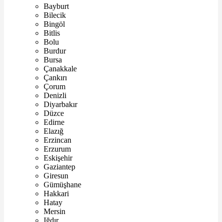
Bayburt
Bilecik
Bingöl
Bitlis
Bolu
Burdur
Bursa
Çanakkale
Çankırı
Çorum
Denizli
Diyarbakır
Düzce
Edirne
Elazığ
Erzincan
Erzurum
Eskişehir
Gaziantep
Giresun
Gümüşhane
Hakkari
Hatay
Mersin
Iğdır