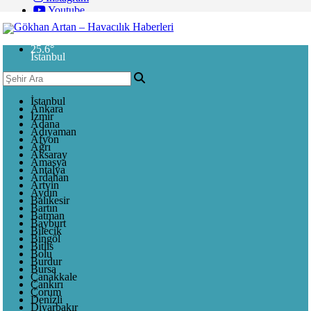
Youtube
25.6
°
İstanbul
İstanbul
Ankara
İzmir
Adana
Adıyaman
Afyon
Ağrı
Aksaray
Amasya
Antalya
Ardahan
Artvin
Aydın
Balıkesir
Bartın
Batman
Bayburt
Bilecik
Bingöl
Bitlis
Bolu
Burdur
Bursa
Çanakkale
Çankırı
Çorum
Denizli
Diyarbakır