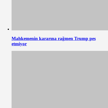
Mahkemenin kararına rağmen Trump pes
etmiyor