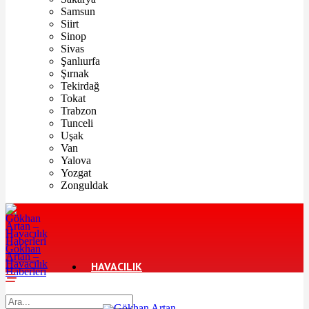
Samsun
Siirt
Sinop
Sivas
Şanlıurfa
Şırnak
Tekirdağ
Tokat
Trabzon
Tunceli
Uşak
Van
Yalova
Yozgat
Zonguldak
Gökhan
Artan –
Havacılık
HAVACILIK
Haberleri
TURIZM