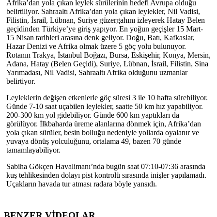
Afrika’dan yola çıkan leylek sürülerinin hedefi Avrupa olduğu
belirtiliyor. Sahraaltı Afrika’dan yola çıkan leylekler, Nil Vadisi,
Filistin, İsrail, Lübnan, Suriye güzergahını izleyerek Hatay Belen
geçidinden Türkiye’ye giriş yapıyor. En yoğun geçişler 15 Mart-
15 Nisan tarihleri arasına denk geliyor. Doğu, Batı, Kafkaslar,
Hazar Denizi ve Afrika olmak üzere 5 göç yolu bulunuyor.
Rotanın Trakya, İstanbul Boğazı, Bursa, Eskişehir, Konya, Mersin,
Adana, Hatay (Belen Geçidi), Suriye, Lübnan, İsrail, Filistin, Sina
Yarımadası, Nil Vadisi, Sahraaltı Afrika olduğunu uzmanlar
belirtiyor.
Leyleklerin değişen etkenlerle göç süresi 3 ile 10 hafta sürebiliyor.
Günde 7-10 saat uçabilen leylekler, saatte 50 km hız yapabiliyor.
200-300 km yol gidebiliyor. Günde 600 km yaptıkları da
görülüyor. İlkbaharda üreme alanlarına dönmek için, Afrika’dan
yola çıkan sürüler, besin bolluğu nedeniyle yollarda oyalanır ve
yuvaya dönüş yolculuğunu, ortalama 49, bazen 70 günde
tamamlayabiliyor.
Sabiha Gökçen Havalimanı’nda bugün saat 07:10-07:36 arasında
kuş tehlikesinden dolayı pist kontrolü sırasında inişler yapılamadı.
Uçakların havada tur atması radara böyle yansıdı.
BENZER VİDEOLAR