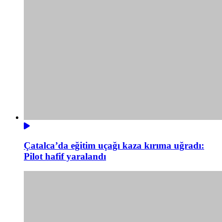
Çatalca’da eğitim uçağı kaza kırıma uğradı:
Pilot hafif yaralandı