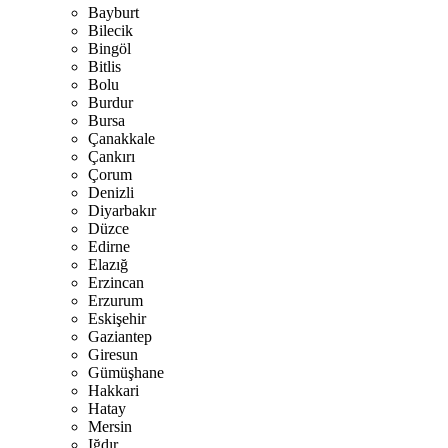
Bayburt
Bilecik
Bingöl
Bitlis
Bolu
Burdur
Bursa
Çanakkale
Çankırı
Çorum
Denizli
Diyarbakır
Düzce
Edirne
Elazığ
Erzincan
Erzurum
Eskişehir
Gaziantep
Giresun
Gümüşhane
Hakkari
Hatay
Mersin
Iğdır