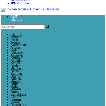
Youtube
24.5
°
İstanbul
İstanbul
Ankara
İzmir
Adana
Adıyaman
Afyon
Ağrı
Aksaray
Amasya
Antalya
Ardahan
Artvin
Aydın
Balıkesir
Bartın
Batman
Bayburt
Bilecik
Bingöl
Bitlis
Bolu
Burdur
Bursa
Çanakkale
Çankırı
Çorum
Denizli
Diyarbakır