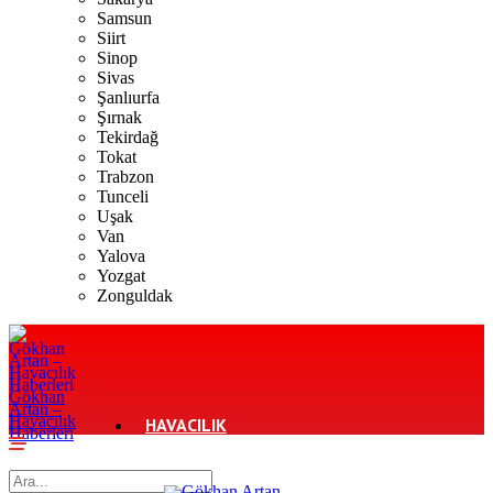
Samsun
Siirt
Sinop
Sivas
Şanlıurfa
Şırnak
Tekirdağ
Tokat
Trabzon
Tunceli
Uşak
Van
Yalova
Yozgat
Zonguldak
Gökhan
Artan –
Havacılık
HAVACILIK
Haberleri
TURIZM