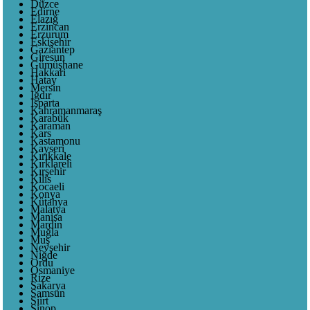
Düzce
Edirne
Elazığ
Erzincan
Erzurum
Eskişehir
Gaziantep
Giresun
Gümüşhane
Hakkari
Hatay
Mersin
Iğdır
Isparta
Kahramanmaraş
Karabük
Karaman
Kars
Kastamonu
Kayseri
Kırıkkale
Kırklareli
Kırşehir
Kilis
Kocaeli
Konya
Kütahya
Malatya
Manisa
Mardin
Muğla
Muş
Nevşehir
Niğde
Ordu
Osmaniye
Rize
Sakarya
Samsun
Siirt
Sinop