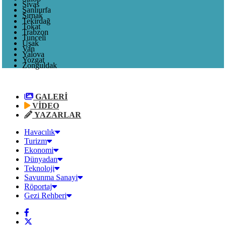
Sivas
Şanlıurfa
Şırnak
Tekirdağ
Tokat
Trabzon
Tunceli
Uşak
Van
Yalova
Yozgat
Zonguldak
GALERİ
VİDEO
YAZARLAR
Havacılık
Turizm
Ekonomi
Dünyadan
Teknoloji
Savunma Sanayi
Röportaj
Gezi Rehberi