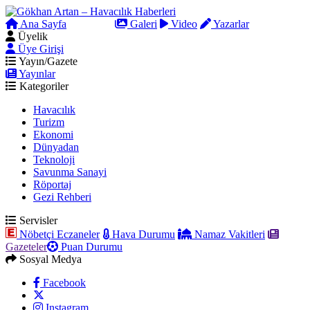
Ana Sayfa
Arama
Galeri
Video
Yazarlar
Üyelik
Üye Girişi
Yayın/Gazete
Yayınlar
Kategoriler
Havacılık
Turizm
Ekonomi
Dünyadan
Teknoloji
Savunma Sanayi
Röportaj
Gezi Rehberi
Servisler
Nöbetçi Eczaneler
Hava Durumu
Namaz Vakitleri
Gazeteler
Puan Durumu
Sosyal Medya
Facebook
Instagram