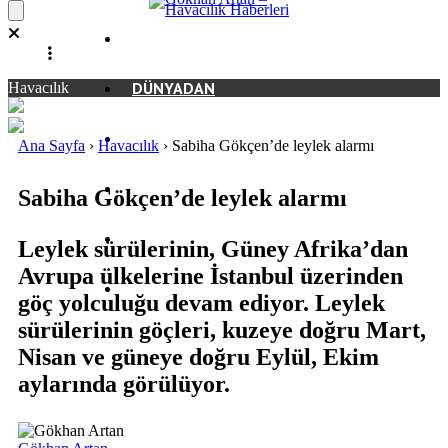
EKONOMI
DÜNYADAN
Havacılık
TEKNOLOJI
Ana Sayfa
›
Havacılık
›
Sabiha Gökçen’de leylek alarmı
SAVUNMA SANAYI
Sabiha Gökçen’de leylek alarmı
RÖPORTAJ
Leylek sürülerinin, Güney Afrika’dan
Avrupa ülkelerine İstanbul üzerinden
GEZI REHBERI
göç yolculuğu devam ediyor. Leylek
sürülerinin göçleri, kuzeye doğru Mart,
Nisan ve güneye doğru Eylül, Ekim
aylarında görülüyor.